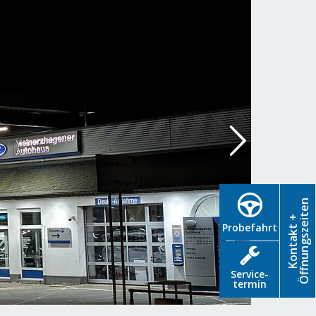
Öffnungszeiten
Kontakt +
Probefahrt
Service­
termin