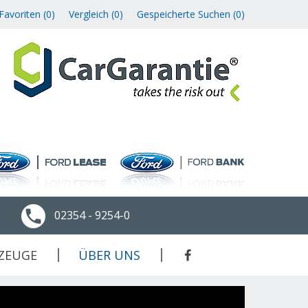
Favoriten (
0
)
Vergleich (
0
)
Gespeicherte Suchen (
0
)
02354 - 9254-0
ZEUGE
ÜBER UNS