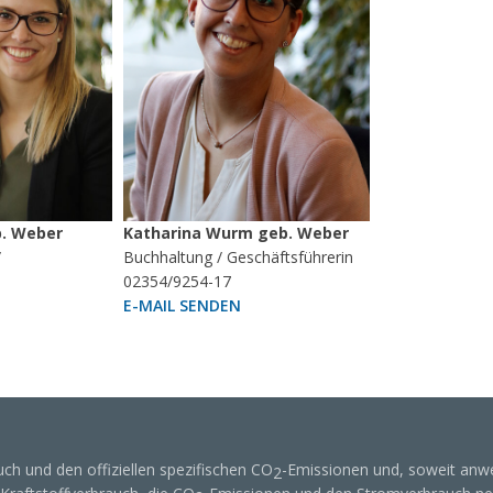
b. Weber
Katharina Wurm geb. Weber
/
Buchhaltung / Geschäftsführerin
02354/9254-17
E-MAIL SENDEN
uch und den offiziellen spezifischen CO
-Emissionen und, soweit anw
2